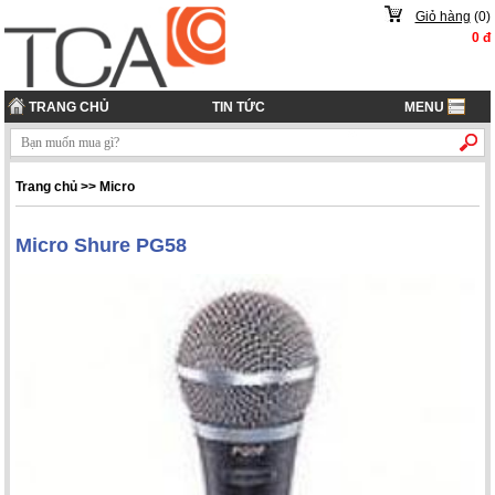
Giỏ hàng
(
0
)
0
đ
TRANG CHỦ
TIN TỨC
MENU
Trang chủ
>> Micro
Micro Shure PG58