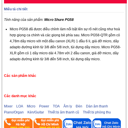
Miêu tả chi tiết
Tính năng của sản phẩm:
Micro Shure PG58
Micro PG58 đã được điều chỉnh làm nổi bật lên sự rõ nét cũng như hoà
hợp giọng ca chính và các giọng bè phía sau. Micro PG58-QTR gồm có
4,78m dây micro với một đầu canon (XLR) 1 đầu 6 li, giá đỡ micro, dây
adapto đường kính từ 3/8 đến 5/8 inch, túi đựng dây micro. Micro PG58-
XLR gồm có 1 dây micro dài 4.78m với 2 đầu canon, giá đỡ micro, dây
adapto đường kính từ 3/8 đến 5/8 inch, túi đựng dây micro.
Các sản phẩm khác
Các danh mục khác
Mixer
LOA
Micro
Power
TOA
Âm ly
Đèn
Dàn âm thanh
Piano/Organ
Kèn/Guitar
Thiết bị âm thanh cũ
Thiết bị phòng thu