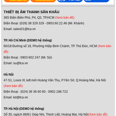
THIẾT BỊ ÂM THANH SÂN KHẤU
365 Điện Biên Phủ, P4, Q3, TP.HCM
(Xem bản đồ)
Điện thoại :(028) 38 329 329 - 0903.60.22.46 (Mr. Khánh)
Email: sales01@tca.vn
TP. Hồ Chí Minh (DEMO hệ thống)
60/18 Đường số 18, Phường Hiệp Bình Chánh, TP. Thủ Đức, HCM
(Xem bản
đồ)
Điện thoại : 0903 602 247 (Mr. Sử)
Email: su@tca.vn
Hà Nội
47-51, Louis XI, kđt mới Hoàng Văn Thụ, P.Yên Sở, Q.Hoàng Mai, Hà Nội
(Xem bản đồ)
Điện thoại : (024) 36 36 60 60 - 0902.188.722
Email: kd@tca.vn
TP. Hà Nội (DEMO hệ thống)
Số 30, ngách 88/61 Giáp Nhị, Thịnh Liệt, Hoàng Mai, Hà Nội
(Xem bản đồ)