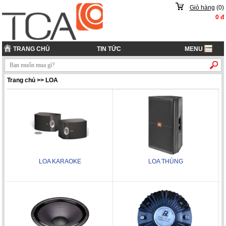
Giỏ hàng
(
0
)
0
đ
TRANG CHỦ
TIN TỨC
MENU
Trang chủ
>>
LOA
LOA KARAOKE
LOA THÙNG