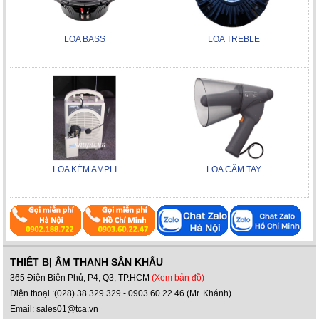
LOA BASS
LOA TREBLE
LOA KÈM AMPLI
LOA CẦM TAY
THIẾT BỊ ÂM THANH SÂN KHẤU
365 Điện Biên Phủ, P4, Q3, TP.HCM
(Xem bản đồ)
Điện thoại :(028) 38 329 329 - 0903.60.22.46 (Mr. Khánh)
Email: sales01@tca.vn