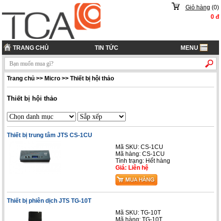
Giỏ hàng
(
0
)
0
đ
TRANG CHỦ
TIN TỨC
MENU
Trang chủ
>>
Micro
>>
Thiết bị hội thảo
Thiết bị hội thảo
Thiết bị trung tâm JTS CS-1CU
Mã SKU: CS-1CU
Mã hàng: CS-1CU
Tình trạng: Hết hàng
Giá: Liên hệ
Thiết bị phiên dịch JTS TG-10T
Mã SKU: TG-10T
Mã hàng: TG-10T