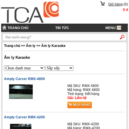
Giỏ hàng
(
0
)
0
đ
TRANG CHỦ
TIN TỨC
MENU
Trang chủ
>>
Âm ly
>>
Âm ly Karaoke
Âm ly Karaoke
Amply Carver RMX-4800
Mã SKU: RMX 4800
Mã hàng: RMX 4800
Tình trạng: Hết hàng
Giá: Liên hệ
Amply Carver RMX-4200
Mã SKU: RMX-4200
Mã hàng: RMX-4200