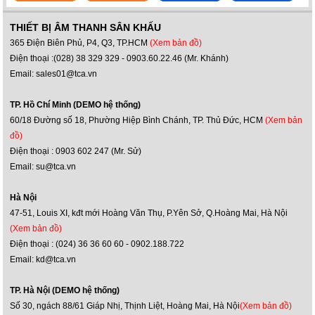
THIẾT BỊ ÂM THANH SÂN KHẤU
365 Điện Biên Phủ, P4, Q3, TP.HCM
(Xem bản đồ)
Điện thoại :(028) 38 329 329 - 0903.60.22.46 (Mr. Khánh)
Email: sales01@tca.vn
TP. Hồ Chí Minh (DEMO hệ thống)
60/18 Đường số 18, Phường Hiệp Bình Chánh, TP. Thủ Đức, HCM
(Xem bản
đồ)
Điện thoại : 0903 602 247 (Mr. Sử)
Email: su@tca.vn
Hà Nội
47-51, Louis XI, kđt mới Hoàng Văn Thụ, P.Yên Sở, Q.Hoàng Mai, Hà Nội
(Xem bản đồ)
Điện thoại : (024) 36 36 60 60 - 0902.188.722
Email: kd@tca.vn
TP. Hà Nội (DEMO hệ thống)
Số 30, ngách 88/61 Giáp Nhị, Thịnh Liệt, Hoàng Mai, Hà Nội
(Xem bản đồ)