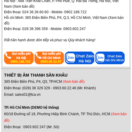
Hà Nội : 488 Trần Khát Chân, P. Phố Huế, Q. Hai Bà Trưng, Hà Nội, Việt
Nam
(Xem bản đồ)
Điện thoại :024 36.36.60.60 - Mobile: 0902.188.722
Hồ chí Minh: 365 Điện Biên Phủ, P4, Q.3, Hồ Chí Minh, Việt Nam
(Xem bản
đồ)
Điện thoại :028 38 396 359 - Mobile: 0903.602.247
Rất hân hạnh được đón tiếp và phục vụ Qúy khách hàng!
THIẾT BỊ ÂM THANH SÂN KHẤU
365 Điện Biên Phủ, P4, Q3, TP.HCM
(Xem bản đồ)
Điện thoại :(028) 38 329 329 - 0903.60.22.46 (Mr. Khánh)
Email: sales01@tca.vn
TP. Hồ Chí Minh (DEMO hệ thống)
60/18 Đường số 18, Phường Hiệp Bình Chánh, TP. Thủ Đức, HCM
(Xem bản
đồ)
Điện thoại : 0903 602 247 (Mr. Sử)