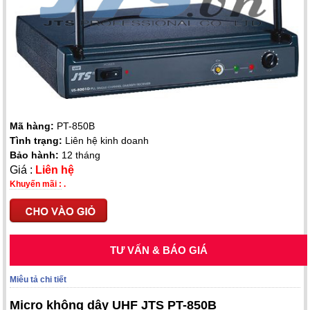
Mã hàng:
PT-850B
Tình trạng:
Liên hệ kinh doanh
Bảo hành:
12 tháng
Giá :
Liên hệ
Khuyến mãi :
.
TƯ VẤN & BÁO GIÁ
Miêu tả chi tiết
Micro không dây UHF JTS PT-850B