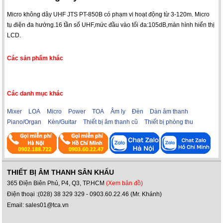
Micro không dây UHF JTS PT-850B có phạm vi hoạt động từ 3-120m. Micro
tụ điện đa hướng.16 tần số UHF,mức đầu vào tối đa:105dB,màn hình hiển thị
LCD.
Các sản phẩm khác
Các danh mục khác
Mixer
LOA
Micro
Power
TOA
Âm ly
Đèn
Dàn âm thanh
Piano/Organ
Kèn/Guitar
Thiết bị âm thanh cũ
Thiết bị phòng thu
THIẾT BỊ ÂM THANH SÂN KHẤU
365 Điện Biên Phủ, P4, Q3, TP.HCM
(Xem bản đồ)
Điện thoại :(028) 38 329 329 - 0903.60.22.46 (Mr. Khánh)
Email: sales01@tca.vn