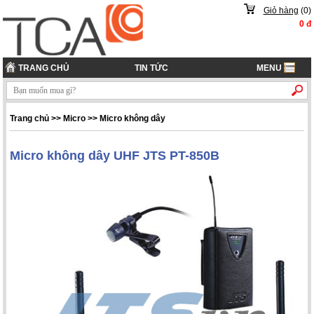
Giỏ hàng
(
0
)
0
đ
TRANG CHỦ
TIN TỨC
MENU
Trang chủ
>> Micro >> Micro không dây
Micro không dây UHF JTS PT-850B