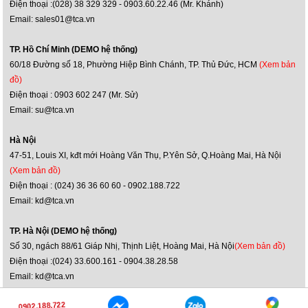
Điện thoại :(028) 38 329 329 - 0903.60.22.46 (Mr. Khánh)
Email: sales01@tca.vn
TP. Hồ Chí Minh (DEMO hệ thống)
60/18 Đường số 18, Phường Hiệp Bình Chánh, TP. Thủ Đức, HCM
(Xem bản
đồ)
Điện thoại : 0903 602 247 (Mr. Sử)
Email: su@tca.vn
Hà Nội
47-51, Louis XI, kđt mới Hoàng Văn Thụ, P.Yên Sở, Q.Hoàng Mai, Hà Nội
(Xem bản đồ)
Điện thoại : (024) 36 36 60 60 - 0902.188.722
Email: kd@tca.vn
TP. Hà Nội (DEMO hệ thống)
Số 30, ngách 88/61 Giáp Nhị, Thịnh Liệt, Hoàng Mai, Hà Nội
(Xem bản đồ)
Điện thoại :(024) 33.600.161 - 0904.38.28.58
Email: kd@tca.vn
0902.188.722
Bản quyền ©2014 danamthanh.net