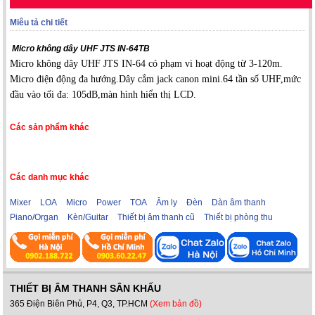
Miêu tả chi tiết
Micro không dây UHF JTS IN-64TB
Micro không dây UHF JTS IN-64 có phạm vi hoạt động từ 3-120m.
Micro điện động đa hướng.Dây cắm jack canon mini.64 tần số UHF,mức
đầu vào tối đa: 105dB,màn hình hiển thị LCD.
Các sản phẩm khác
Các danh mục khác
Mixer
LOA
Micro
Power
TOA
Âm ly
Đèn
Dàn âm thanh
Piano/Organ
Kèn/Guitar
Thiết bị âm thanh cũ
Thiết bị phòng thu
THIẾT BỊ ÂM THANH SÂN KHẤU
365 Điện Biên Phủ, P4, Q3, TP.HCM
(Xem bản đồ)