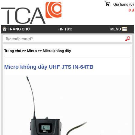
Giỏ hàng
(
0
)
0
đ
TRANG CHỦ
TIN TỨC
MENU
Trang chủ
>> Micro >> Micro không dây
Micro không dây UHF JTS IN-64TB