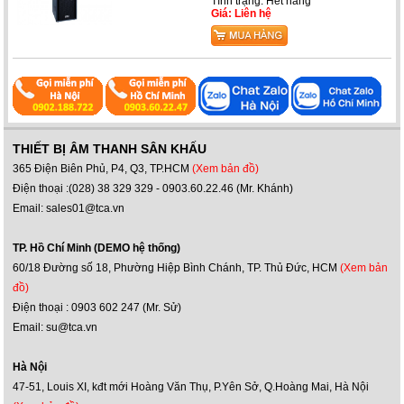
Tình trạng: Hết hàng
Giá: Liên hệ
THIẾT BỊ ÂM THANH SÂN KHẤU
365 Điện Biên Phủ, P4, Q3, TP.HCM
(Xem bản đồ)
Điện thoại :(028) 38 329 329 - 0903.60.22.46 (Mr. Khánh)
Email: sales01@tca.vn
TP. Hồ Chí Minh (DEMO hệ thống)
60/18 Đường số 18, Phường Hiệp Bình Chánh, TP. Thủ Đức, HCM
(Xem bản
đồ)
Điện thoại : 0903 602 247 (Mr. Sử)
Email: su@tca.vn
Hà Nội
47-51, Louis XI, kđt mới Hoàng Văn Thụ, P.Yên Sở, Q.Hoàng Mai, Hà Nội