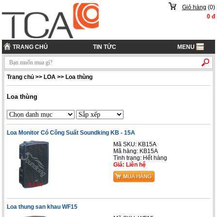
Giỏ hàng
(
0
)
0
đ
TRANG CHỦ
TIN TỨC
MENU
Trang chủ
>>
LOA
>>
Loa thùng
Loa thùng
Loa Monitor Có Công Suất Soundking KB - 15A
Mã SKU: KB15A
Mã hàng: KB15A
Tình trạng: Hết hàng
Giá: Liên hệ
Loa thung san khau WF15