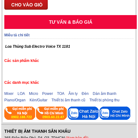
TƯ VẤN & BÁO GIÁ
Miêu tả chi tiết
Loa Thùng Sub Electro Voice TX 1181
Các sản phẩm khác
Các danh mục khác
Mixer
LOA
Micro
Power
TOA
Âm ly
Đèn
Dàn âm thanh
Piano/Organ
Kèn/Guitar
Thiết bị âm thanh cũ
Thiết bị phòng thu
THIẾT BỊ ÂM THANH SÂN KHẤU
365 Điện Biên Phủ, P4, Q3, TP.HCM
(Xem bản đồ)