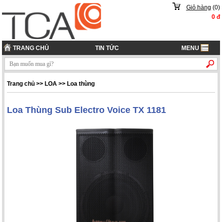
Giỏ hàng
(
0
)
0
đ
TRANG CHỦ
TIN TỨC
MENU
Trang chủ
>> LOA >> Loa thùng
Loa Thùng Sub Electro Voice TX 1181