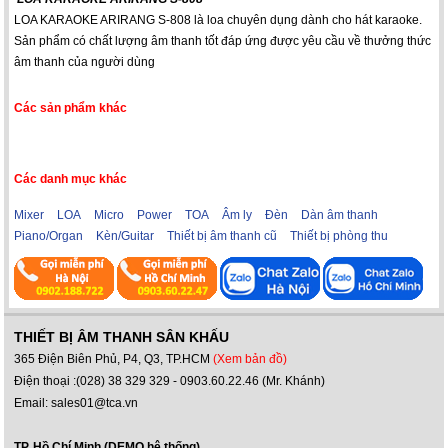
LOA KARAOKE ARIRANG S-808 là loa chuyên dụng dành cho hát karaoke.
Sản phẩm có chất lượng âm thanh tốt đáp ứng được yêu cầu về thưởng thức
âm thanh của người dùng
Các sản phẩm khác
Các danh mục khác
Mixer
LOA
Micro
Power
TOA
Âm ly
Đèn
Dàn âm thanh
Piano/Organ
Kèn/Guitar
Thiết bị âm thanh cũ
Thiết bị phòng thu
THIẾT BỊ ÂM THANH SÂN KHẤU
365 Điện Biên Phủ, P4, Q3, TP.HCM
(Xem bản đồ)
Điện thoại :(028) 38 329 329 - 0903.60.22.46 (Mr. Khánh)
Email: sales01@tca.vn
TP. Hồ Chí Minh (DEMO hệ thống)