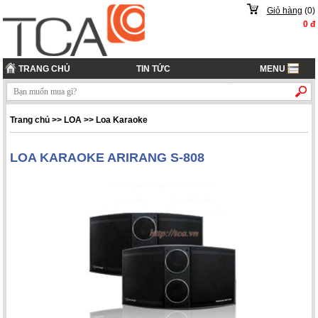
Giỏ hàng
(
0
)
0
đ
TRANG CHỦ
TIN TỨC
MENU
Trang chủ
>> LOA >> Loa Karaoke
LOA KARAOKE ARIRANG S-808