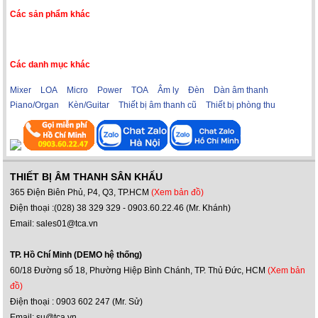
Các sản phẩm khác
Các danh mục khác
Mixer
LOA
Micro
Power
TOA
Âm ly
Đèn
Dàn âm thanh
Piano/Organ
Kèn/Guitar
Thiết bị âm thanh cũ
Thiết bị phòng thu
THIẾT BỊ ÂM THANH SÂN KHẤU
365 Điện Biên Phủ, P4, Q3, TP.HCM
(Xem bản đồ)
Điện thoại :(028) 38 329 329 - 0903.60.22.46 (Mr. Khánh)
Email: sales01@tca.vn
TP. Hồ Chí Minh (DEMO hệ thống)
60/18 Đường số 18, Phường Hiệp Bình Chánh, TP. Thủ Đức, HCM
(Xem bản
đồ)
Điện thoại : 0903 602 247 (Mr. Sử)
Email: su@tca.vn