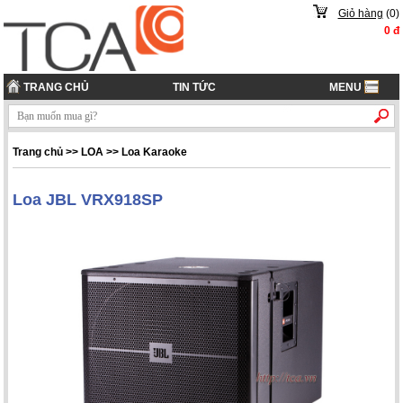
Giỏ hàng
(
0
)
0
đ
TRANG CHỦ
TIN TỨC
MENU
Trang chủ
>> LOA >> Loa Karaoke
Loa JBL VRX918SP