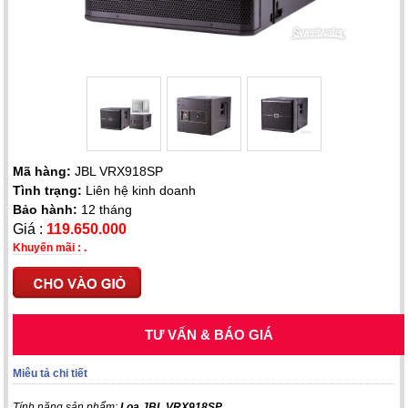
Mã hàng:
JBL VRX918SP
Tình trạng:
Liên hệ kinh doanh
Bảo hành:
12 tháng
Giá :
119.650.000
Khuyến mãi :
.
TƯ VẤN & BÁO GIÁ
Miêu tả chi tiết
Tính năng sản phẩm:
Loa JBL VRX918SP