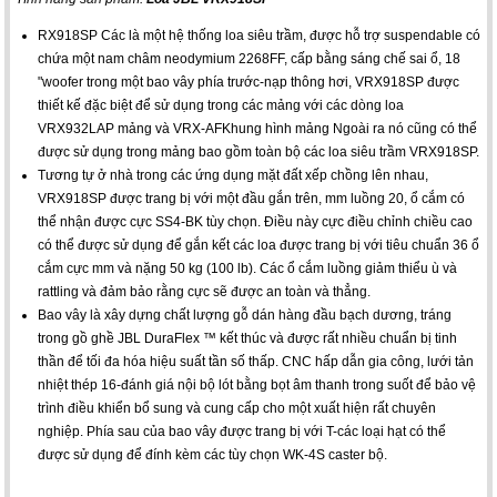
RX918SP Các là một hệ thống loa siêu trầm, được hỗ trợ suspendable có
chứa một nam châm neodymium 2268FF, cấp bằng sáng chế sai ổ, 18
"woofer trong một bao vây phía trước-nạp thông hơi, VRX918SP được
thiết kế đặc biệt để sử dụng trong các mảng với các dòng loa
VRX932LAP mảng và VRX-AFKhung hình mảng Ngoài ra nó cũng có thể
được sử dụng trong mảng bao gồm toàn bộ các loa siêu trầm VRX918SP.
Tương tự ở nhà trong các ứng dụng mặt đất xếp chồng lên nhau,
VRX918SP được trang bị với một đầu gắn trên, mm luồng 20, ổ cắm có
thể nhận được cực SS4-BK tùy chọn. Điều này cực điều chỉnh chiều cao
có thể được sử dụng để gắn kết các loa được trang bị với tiêu chuẩn 36 ổ
cắm cực mm và nặng 50 kg (100 lb). Các ổ cắm luồng giảm thiểu ù và
rattling và đảm bảo rằng cực sẽ được an toàn và thẳng.
Bao vây là xây dựng chất lượng gỗ dán hàng đầu bạch dương, tráng
trong gồ ghề JBL DuraFlex ™ kết thúc và được rất nhiều chuẩn bị tinh
thần để tối đa hóa hiệu suất tần số thấp. CNC hấp dẫn gia công, lưới tản
nhiệt thép 16-đánh giá nội bộ lót bằng bọt âm thanh trong suốt để bảo vệ
trình điều khiển bổ sung và cung cấp cho một xuất hiện rất chuyên
nghiệp. Phía sau của bao vây được trang bị với T-các loại hạt có thể
được sử dụng để đính kèm các tùy chọn WK-4S caster bộ.