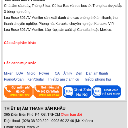
Chất âm sâu dầy, Thùng 3 loa. Củ loa Bas và tres bọc từ. Trong loa được lắp
3 bóng hạn dòng.
Loa Bose 301 AV Monitor sản xuất dành cho các phòng thử âm thanh, thu
thanh chuyên nghiệp. Phòng hát Karaoke chuyên nghiệp, Karaoke VIP.
Loa Bose 301 AV Monitor: Lắp ráp, sản xuất tại Canađa, hoặc Mexico.
Các sản phẩm khác
Các danh mục khác
Mixer
LOA
Micro
Power
TOA
Âm ly
Đèn
Dàn âm thanh
Piano/Organ
Kèn/Guitar
Thiết bị âm thanh cũ
Thiết bị phòng thu
THIẾT BỊ ÂM THANH SÂN KHẤU
365 Điện Biên Phủ, P4, Q3, TP.HCM
(Xem bản đồ)
Điện thoại :(028) 38 329 329 - 0903.60.22.46 (Mr. Khánh)
Email: sales01@tca.vn