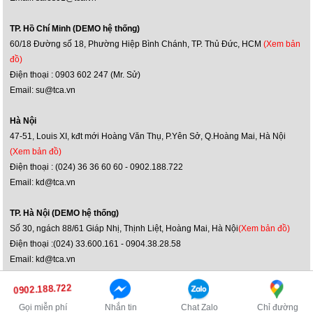
TP. Hồ Chí Minh (DEMO hệ thống)
60/18 Đường số 18, Phường Hiệp Bình Chánh, TP. Thủ Đức, HCM
(Xem bản
đồ)
Điện thoại : 0903 602 247 (Mr. Sử)
Email: su@tca.vn
Hà Nội
47-51, Louis XI, kđt mới Hoàng Văn Thụ, P.Yên Sở, Q.Hoàng Mai, Hà Nội
(Xem bản đồ)
Điện thoại : (024) 36 36 60 60 - 0902.188.722
Email: kd@tca.vn
TP. Hà Nội (DEMO hệ thống)
Số 30, ngách 88/61 Giáp Nhị, Thịnh Liệt, Hoàng Mai, Hà Nội
(Xem bản đồ)
Điện thoại :(024) 33.600.161 - 0904.38.28.58
Email: kd@tca.vn
0902.188.722
Bản quyền ©2014 danamthanh.net
Truy cập phiên bản máy tính
Gọi miễn phí
Nhắn tin
Chat Zalo
Chỉ đường