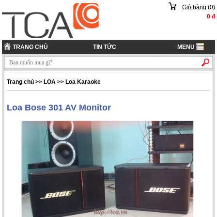
Giỏ hàng
(
0
)
0
đ
TRANG CHỦ
TIN TỨC
MENU
Trang chủ
>> LOA >> Loa Karaoke
Loa Bose 301 AV Monitor