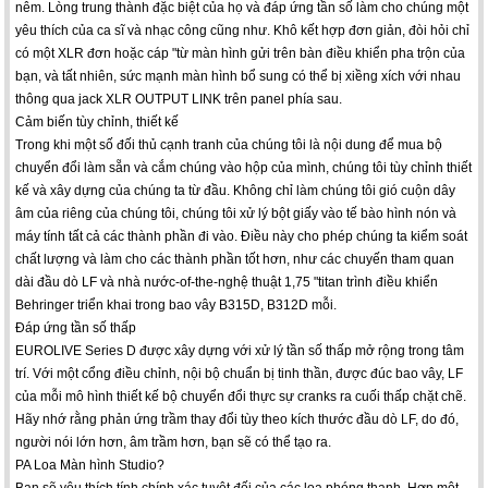
nêm. Lòng trung thành đặc biệt của họ và đáp ứng tần số làm cho chúng một
yêu thích của ca sĩ và nhạc công cũng như. Khô kết hợp đơn giản, đòi hỏi chỉ
có một XLR đơn hoặc cáp "từ màn hình gửi trên bàn điều khiển pha trộn của
bạn, và tất nhiên, sức mạnh màn hình bổ sung có thể bị xiềng xích với nhau
thông qua jack XLR OUTPUT LINK trên panel phía sau.
Cảm biến tùy chỉnh, thiết kế
Trong khi một số đối thủ cạnh tranh của chúng tôi là nội dung để mua bộ
chuyển đổi làm sẵn và cắm chúng vào hộp của mình, chúng tôi tùy chỉnh thiết
kế và xây dựng của chúng ta từ đầu. Không chỉ làm chúng tôi gió cuộn dây
âm của riêng của chúng tôi, chúng tôi xử lý bột giấy vào tế bào hình nón và
máy tính tất cả các thành phần đi vào. Điều này cho phép chúng ta kiểm soát
chất lượng và làm cho các thành phần tốt hơn, như các chuyến tham quan
dài đầu dò LF và nhà nước-of-the-nghệ thuật 1,75 "titan trình điều khiển
Behringer triển khai trong bao vây B315D, B312D mỗi.
Đáp ứng tần số thấp
EUROLIVE Series D được xây dựng với xử lý tần số thấp mở rộng trong tâm
trí. Với một cổng điều chỉnh, nội bộ chuẩn bị tinh thần, được đúc bao vây, LF
của mỗi mô hình thiết kế bộ chuyển đổi thực sự cranks ra cuối thấp chặt chẽ.
Hãy nhớ rằng phản ứng trầm thay đổi tùy theo kích thước đầu dò LF, do đó,
người nói lớn hơn, âm trầm hơn, bạn sẽ có thể tạo ra.
PA Loa Màn hình Studio?
Bạn sẽ yêu thích tính chính xác tuyệt đối của các loa phóng thanh. Hơn một