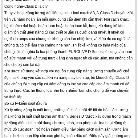
Công nghệ-Class D là gì?
Thay vì hoạt động tương đối liên tục như loại mạch AB, A-Class D chuyển đổi
trên và hàng ngàn lần mỗi giây, cung cấp điện khi cần thiết. Nói cách khác,
bộ khuếch đại hoặc hoàn toàn hoặc hoàn toàn tắt, trong đó đáng kể làm
giảm tổn thất điện năng từ các thiết bị đầu ra dưới dạng nhiệt. Ít nhiệt có
nghĩa là amps của chúng tôi không cần tản nhiệt lớn, và điều đó có nghĩa là
chúng ta có thể làm cho chúng nhẹ hơn. Thiết kế không có thỏa hiệp của
chúng tôi có nghĩa là loa phóng thanh EUROLIVE D Series sẽ cung cấp toàn
bộ sức mạnh với độ trung thực đáng kinh ngạc tất cả các đêm, mà không cần
cho chu kỳ còn lại dài.
Khi được sử dụng kết hợp với nguồn cung cấp năng lượng chuyển đổi chế
độ, mà không yêu cầu rất lớn và nặng máy biến áp, bộ khuếch đại Class-D
của chúng tôi cung cấp cú đấm động to lớn và cao cấp cho âm thanh có độ
trung thực. Các hệ thống loa nhẹ hơn nhiều, làm cho chúng dễ vận chuyển
và thiết lập.
Bộ xử lý-kiểm soát đầu ra
Xử lý năng động là một trong những cách tốt nhất để tối đa hóa sản lượng
mà không bị mất chất lượng âm thanh. Series D 'được xây dựng trong mạch
tự động điều chỉnh nội dung chương trình, cho phép các loa hoạt động ở
mức độ cực đoan. Nó hoàn thành điều này bằng cách giảm sản lượng âm
bass hơi khi bạn tiếp cận các giới hạn của đầu dò. Điều này giải phóng amp