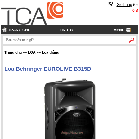
Giỏ hàng
(
0
)
0
đ
TRANG CHỦ
TIN TỨC
MENU
Trang chủ
>> LOA >> Loa thùng
Loa Behringer EUROLIVE B315D