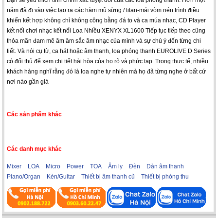
năm đã đi vào việc tạo ra các hàm mũ sừng / titan-mái vòm nén trình điều
khiển kết hợp không chỉ không công bằng đá to và ca múa nhạc, CD Player
kết nối chơi nhạc kết nối Loa Nhiều XENYX XL1600 Tiếp tục tiếp theo cũng
thỏa mãn đam mê âm âm sắc âm nhạc của mình và sự chú ý đến từng chi
tiết. Và nói cụ từ, ca hát hoặc âm thanh, loa phóng thanh EUROLIVE D Series
có đối thủ để xem chi tiết hài hòa của họ rõ và phức tạp. Trong thực tế, nhiều
khách hàng nghĩ rằng đó là loa nghe tự nhiên mà họ đã từng nghe ở bất cứ
nơi nào gần giá
Các sản phẩm khác
Các danh mục khác
Mixer
LOA
Micro
Power
TOA
Âm ly
Đèn
Dàn âm thanh
Piano/Organ
Kèn/Guitar
Thiết bị âm thanh cũ
Thiết bị phòng thu