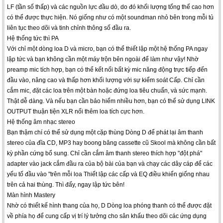
LF (tần số thấp) và các nguồn lực đầu dò, do đó khối lượng tổng thể cao hơn
có thể được thực hiện. Nó giống như có một soundman nhỏ bên trong mỗi tủ
liên tục theo dõi và tinh chỉnh thông số đầu ra.
Hệ thống tức thì PA
Với chỉ một dòng loa D và micro, bạn có thể thiết lập một hệ thống PA ngay
lập tức và bạn không cần một máy trộn bên ngoài để làm như vậy! Nhờ
preamp mic tích hợp, bạn có thể kết nối bất kỳ mic năng động trực tiếp đến
đầu vào, nâng cao và thấp hơn khối lượng với sự kiểm soát Cấp. Chỉ cần
cắm mic, đặt các loa trên một bàn hoặc đứng loa tiêu chuẩn, và sức mạnh.
Thật dễ dàng. Và nếu bạn cần bảo hiểm nhiều hơn, bạn có thể sử dụng LINK
OUTPUT thuận tiện XLR nối thêm loa tích cực hơn.
Hệ thống âm nhạc stereo
Bạn thậm chí có thể sử dụng một cặp thùng Dòng D để phát lại âm thanh
stereo của đĩa CD, MP3 hay boong băng cassette cũ Skool mà không cần bất
kỳ phần cứng bổ sung. Chỉ cần cắm âm thanh stereo thích hợp "đột phá"
adapter vào jack cắm đầu ra của bộ bài của bạn và chạy các dây cáp để các
yếu tố đầu vào "trên mỗi loa Thiết lập các cấp và EQ điều khiển giống nhau
trên cả hai thùng. Thì đấy, ngay lập tức bên!
Màn hình Mastery
Nhờ có thiết kế hình thang của họ, D Dòng loa phóng thanh có thể được đặt
về phía họ để cung cấp vị trí lý tưởng cho sân khấu theo dõi các ứng dụng