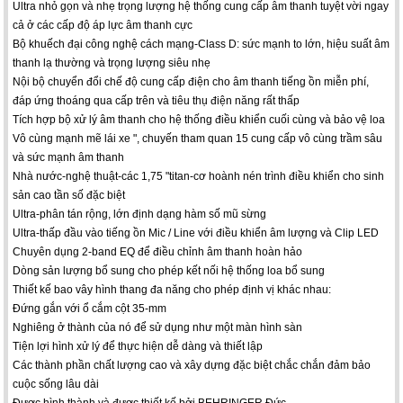
Ultra nhỏ gọn và nhẹ trọng lượng hệ thống cung cấp âm thanh tuyệt vời ngay
cả ở các cấp độ áp lực âm thanh cực
Bộ khuếch đại công nghệ cách mạng-Class D: sức mạnh to lớn, hiệu suất âm
thanh lạ thường và trọng lượng siêu nhẹ
Nội bộ chuyển đổi chế độ cung cấp điện cho âm thanh tiếng ồn miễn phí,
đáp ứng thoáng qua cấp trên và tiêu thụ điện năng rất thấp
Tích hợp bộ xử lý âm thanh cho hệ thống điều khiển cuối cùng và bảo vệ loa
Vô cùng mạnh mẽ lái xe ", chuyến tham quan 15 cung cấp vô cùng trầm sâu
và sức mạnh âm thanh
Nhà nước-nghệ thuật-các 1,75 "titan-cơ hoành nén trình điều khiển cho sinh
sản cao tần số đặc biệt
Ultra-phân tán rộng, lớn định dạng hàm số mũ sừng
Ultra-thấp đầu vào tiếng ồn Mic / Line với điều khiển âm lượng và Clip LED
Chuyên dụng 2-band EQ để điều chỉnh âm thanh hoàn hảo
Dòng sản lượng bổ sung cho phép kết nối hệ thống loa bổ sung
Thiết kế bao vây hình thang đa năng cho phép định vị khác nhau:
Đứng gắn với ổ cắm cột 35-mm
Nghiêng ở thành của nó để sử dụng như một màn hình sàn
Tiện lợi hình xử lý để thực hiện dễ dàng và thiết lập
Các thành phần chất lượng cao và xây dựng đặc biệt chắc chắn đảm bảo
cuộc sống lâu dài
Được hình thành và được thiết kế bởi BEHRINGER Đức