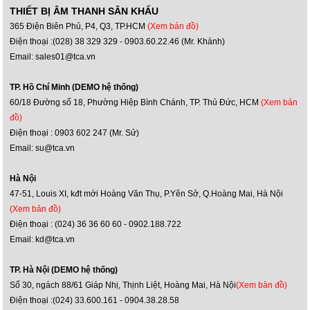
THIẾT BỊ ÂM THANH SÂN KHẤU
365 Điện Biên Phủ, P4, Q3, TP.HCM
(Xem bản đồ)
Điện thoại :(028) 38 329 329 - 0903.60.22.46 (Mr. Khánh)
Email: sales01@tca.vn
TP. Hồ Chí Minh (DEMO hệ thống)
60/18 Đường số 18, Phường Hiệp Bình Chánh, TP. Thủ Đức, HCM
(Xem bản
đồ)
Điện thoại : 0903 602 247 (Mr. Sử)
Email: su@tca.vn
Hà Nội
47-51, Louis XI, kđt mới Hoàng Văn Thụ, P.Yên Sở, Q.Hoàng Mai, Hà Nội
(Xem bản đồ)
Điện thoại : (024) 36 36 60 60 - 0902.188.722
Email: kd@tca.vn
TP. Hà Nội (DEMO hệ thống)
Số 30, ngách 88/61 Giáp Nhị, Thịnh Liệt, Hoàng Mai, Hà Nội
(Xem bản đồ)
Điện thoại :(024) 33.600.161 - 0904.38.28.58