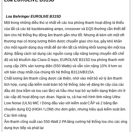
Loa Behringer EUROLIVE B315D
Một trong những điều thú vị nhất về các loa phóng thanh hoạt động là thiếu
của tất cả các kệ backbreaking amps, crossover và EQS thường cần thiết để
làm cho hệ thống thụ động âm thanh gần như tốt. Nhưng đi kèm với một off-
thương mại có trọng lượng thêm được chuyển giao cho loa, gây khó khăn
cho một người dùng duy nhất để dơ lên ​​tất cả những khối lượng lên một loa
đứng. Bằng cách sử dụng các nguồn cung cấp năng lượng chuyển đổi chế
độ và bộ khuếch đại Class-D topo, EUROLIVE B315D loa phóng thanh mới
cung cấp 28% sản lượng điện (550 Watts) và vẫn còn nặng 10% ít hơn so
với bán chạy nhất của chúng tôi hệ thống B312A/B315A.
Chất lượng âm thanh cũng được cải thiện, nhờ vào một bộ xử lý âm thanh
tích hợp, cung cấp kiểm soát toàn bộ hệ thống, bảo vệ đáng tin cậy của các
đầu dò (loa trầm và loa cao tần) và hầu như loại bỏ sự biến dạng thậm chí ở
các cấp độ hoạt động cực đoan. Ngoài ra, cả hai mô hình tính năng Ultra-
Low Noise (ULN) MIC / Dòng đầu vào với kiểm soát CẤP và 2 băng tần
chuyên dụng EQ (HIGH / LOW) cho đơn giản, nhưng hiệu quả kiểm soát âm.
Các tính năng
Âm thanh công suất cao 550-Watt 2-PA tăng cường hệ thống loa cho các ứng
dụng trực tiếp và phát lại