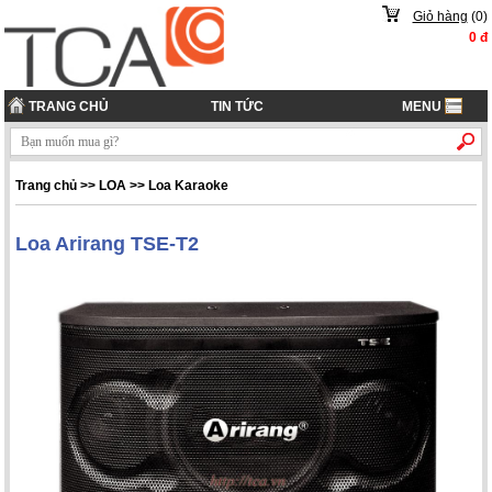
Giỏ hàng
(
0
)
0
đ
TRANG CHỦ
TIN TỨC
MENU
Trang chủ
>> LOA >> Loa Karaoke
Loa Arirang TSE-T2