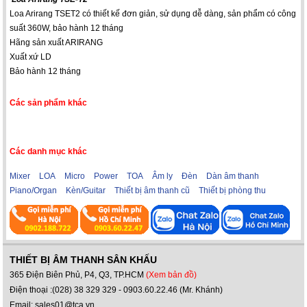
Loa Arirang TSET2 có thiết kế đơn giản, sử dụng dễ dàng, sản phẩm có công
suất 360W, bảo hành 12 tháng
Hãng sản xuất ARIRANG
Xuất xứ LD
Bảo hành 12 tháng
Các sản phẩm khác
Các danh mục khác
Mixer
LOA
Micro
Power
TOA
Âm ly
Đèn
Dàn âm thanh
Piano/Organ
Kèn/Guitar
Thiết bị âm thanh cũ
Thiết bị phòng thu
THIẾT BỊ ÂM THANH SÂN KHẤU
365 Điện Biên Phủ, P4, Q3, TP.HCM
(Xem bản đồ)
Điện thoại :(028) 38 329 329 - 0903.60.22.46 (Mr. Khánh)
Email: sales01@tca.vn