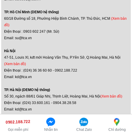
TP. Hồ Chí Minh (DEMO hệ thống)
60/18 Đường số 18, Phường Hiệp Bình Chánh, TP. Thủ Đức, HCM
(Xem bản
đồ)
Điện thoại : 0903 602 247 (Mr. Sử)
Email: su@tca.vn
Hà Nội
47-51, Louis XI, kđt mới Hoàng Văn Thụ, P.Yên Sở, Q.Hoàng Mai, Hà Nội
(Xem bản đồ)
Điện thoại : (024) 36 36 60 60 - 0902.188.722
Email: kd@tca.vn
TP. Hà Nội (DEMO hệ thống)
Số 30, ngách 88/61 Giáp Nhị, Thịnh Liệt, Hoàng Mai, Hà Nội
(Xem bản đồ)
Điện thoại :(024) 33.600.161 - 0904.38.28.58
Email: kd@tca.vn
0902.188.722
Bản quyền ©2014 danamthanh.net
Truy cập phiên bản máy tính
Gọi miễn phí
Nhắn tin
Chat Zalo
Chỉ đường