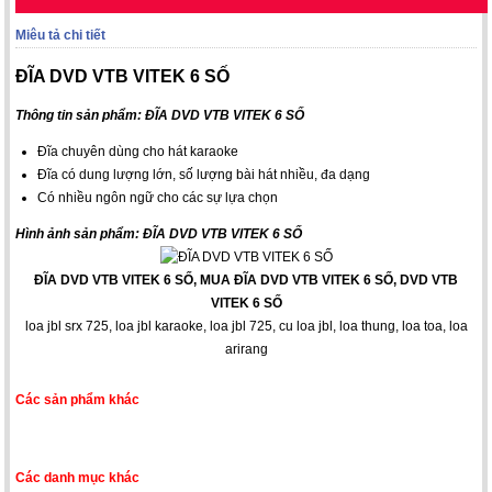
Miêu tả chi tiết
ĐĨA DVD VTB VITEK 6 SỐ
Thông tin sản phẩm: ĐĨA DVD VTB VITEK 6 SỐ
Đĩa chuyên dùng cho hát karaoke
Đĩa có dung lượng lớn, số lượng bài hát nhiều, đa dạng
Có nhiều ngôn ngữ cho các sự lựa chọn
Hình ảnh sản phẩm: ĐĨA DVD VTB VITEK 6 SỐ
ĐĨA DVD VTB VITEK 6 SỐ, MUA ĐĨA DVD VTB VITEK 6 SỐ, DVD VTB
VITEK 6 SỐ
loa jbl srx 725
,
loa jbl karaoke
,
loa jbl 725
,
cu loa jbl
,
loa thung
,
loa toa
,
loa
arirang
Các sản phẩm khác
Các danh mục khác