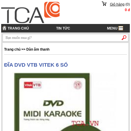
Giỏ hàng
(
0
)
0
đ
TRANG CHỦ
TIN TỨC
MENU
Trang chủ
>> Dàn âm thanh
ĐĨA DVD VTB VITEK 6 SỐ