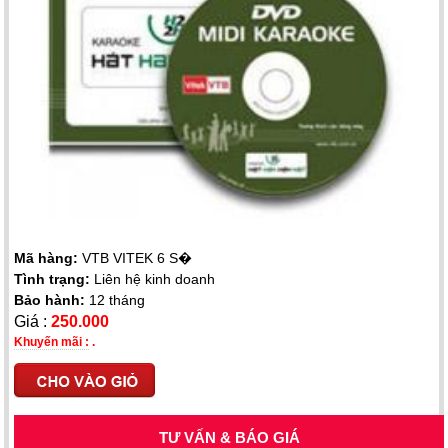
Mã hàng:
VTB VITEK 6 S�
Tình trạng:
Liên hệ kinh doanh
Bảo hành:
12 tháng
Giá :
250.000
Khuyến mãi :
.
TƯ VẤN & BÁO GIÁ