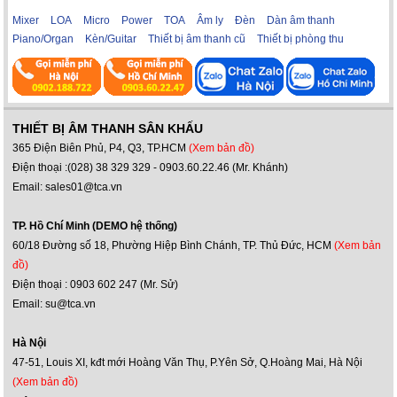
Mixer
LOA
Micro
Power
TOA
Âm ly
Đèn
Dàn âm thanh
Piano/Organ
Kèn/Guitar
Thiết bị âm thanh cũ
Thiết bị phòng thu
THIẾT BỊ ÂM THANH SÂN KHẤU
365 Điện Biên Phủ, P4, Q3, TP.HCM
(Xem bản đồ)
Điện thoại :(028) 38 329 329 - 0903.60.22.46 (Mr. Khánh)
Email: sales01@tca.vn
TP. Hồ Chí Minh (DEMO hệ thống)
60/18 Đường số 18, Phường Hiệp Bình Chánh, TP. Thủ Đức, HCM
(Xem bản
đồ)
Điện thoại : 0903 602 247 (Mr. Sử)
Email: su@tca.vn
Hà Nội
47-51, Louis XI, kđt mới Hoàng Văn Thụ, P.Yên Sở, Q.Hoàng Mai, Hà Nội
(Xem bản đồ)