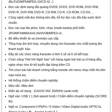
đĩa EVD/MP5/MPEG-10/CD-G/...)
Đọc các định dạng đĩa quang DVD9, DVD5, DVD-ROM, DVD+RW,
DVD+R, DVD-RW, DVD-R, CD-RW, CD-R, CD-ROM, CD-DA, ...
Công nghệ mắt đọc không kén đĩa, hỗ trợ đọc các đĩa trầy xước lệch
chuẩn.
Đọc các loại file phim, hình, nhạc (multi-media) phổ biến
JPG/MP3/WMA/AAC/AVI/VOB/MPEG-4/...
Bộ điều khiển từ xa (remote) cao cấp.
Tổng hợp âm tích hợp, chuyên dụng cho Karaoke cho chất lượng âm
thanh tuyệt hảo.
Đầy đủ các chức năng Karaoke vi tính 5 số và 6 số kết hợp.
Chức năng "Hát Với Ngôi Sao" với hàng ngàn bài hát ca sĩ hàng đầu,
nghe nhạc như từ bộ tuyển tập hàng trăm CD.
Tìm chọn bài hát nhanh chóng bằng remote với menu nhạc hiển thị trên
màn hình tivi.
Hệ thống chấm điểm chuyên nghiệp.
Màu sắc: Màu đen
Điện áp sử dụng : 110/220 VAC 60/50Hz (auto-volt).
Ngõ vào: USB 1.1 (full-speed host) / Chấm điểm chuyên nghiệp (SCORE
IN).
Ngõ ra: Component (YPbPr) / S-Video / Video Digital Audio OPTICAL
Stereo Audio L/R – Analog Audio 5.1