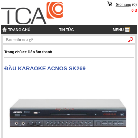
Giỏ hàng
(
0
)
0
đ
TRANG CHỦ
TIN TỨC
MENU
Trang chủ
>> Dàn âm thanh
ĐẦU KARAOKE ACNOS SK269