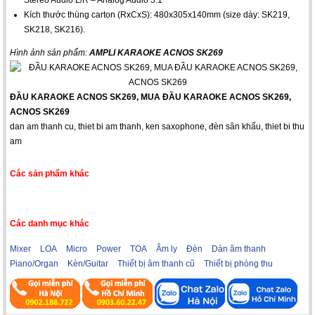
Kích thước thùng carton (RxCxS): 480x305x140mm (size dày: SK219,
SK218, SK216).
Hình ảnh sản phẩm:
AMPLI KARAOKE ACNOS SK269
ĐẦU KARAOKE ACNOS SK269, MUA ĐẦU KARAOKE ACNOS SK269,
ACNOS SK269
dan am thanh cu
,
thiet bi am thanh
,
ken saxophone
,
đèn sân khấu
,
thiet bi thu
am
Các sản phẩm khác
Các danh mục khác
Mixer
LOA
Micro
Power
TOA
Âm ly
Đèn
Dàn âm thanh
Piano/Organ
Kèn/Guitar
Thiết bị âm thanh cũ
Thiết bị phòng thu