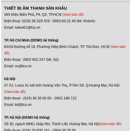
THIẾT BỊ ÂM THANH SÂN KHẤU
365 Điện Biên Phủ, P4, Q3, TP.HCM
(Xem bản đồ)
Điện thoại :(028) 38 329 329 - 0903.60.22.46 (Mr. Khánh)
Email: sales01@tca.vn
TP. Hồ Chí Minh (DEMO hệ thống)
60/18 Đường số 18, Phường Hiệp Bình Chánh, TP. Thủ Đức, HCM
(Xem bản
đồ)
Điện thoại : 0903 602 247 (Mr. Sử)
Email: su@tca.vn
Hà Nội
47-51, Louis XI, kđt mới Hoàng Văn Thụ, P.Yên Sở, Q.Hoàng Mai, Hà Nội
(Xem bản đồ)
Điện thoại : (024) 36 36 60 60 - 0902.188.722
Email: kd@tca.vn
TP. Hà Nội (DEMO hệ thống)
Số 30, ngách 88/61 Giáp Nhị, Thịnh Liệt, Hoàng Mai, Hà Nội
(Xem bản đồ)
Điện thoại :(024) 33.600.161 - 0904.38.28.58