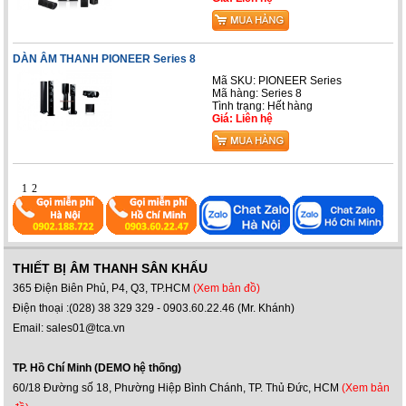
DÀN ÂM THANH PIONEER Series 8
Mã SKU: PIONEER Series
Mã hàng: Series 8
Tình trạng: Hết hàng
Giá: Liên hệ
1
2
THIẾT BỊ ÂM THANH SÂN KHẤU
365 Điện Biên Phủ, P4, Q3, TP.HCM
(Xem bản đồ)
Điện thoại :(028) 38 329 329 - 0903.60.22.46 (Mr. Khánh)
Email: sales01@tca.vn
TP. Hồ Chí Minh (DEMO hệ thống)
60/18 Đường số 18, Phường Hiệp Bình Chánh, TP. Thủ Đức, HCM
(Xem bản