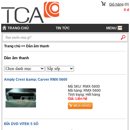
Giỏ hàng
(
0
)
0
đ
TRANG CHỦ
TIN TỨC
MENU
Trang chủ
>>
Dàn âm thanh
Dàn âm thanh
Amply Crest &amp; Carver RMX-5600
Mã SKU: RMX-5600
Mã hàng: RMX-5600
Tình trạng: Hết hàng
Giá: Liên hệ
ĐĨA DVD VITEK 5 SỐ