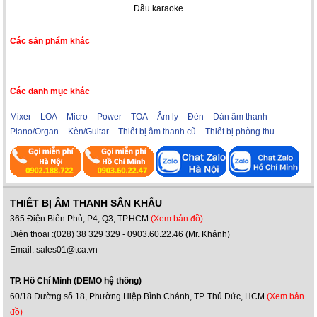
Đầu karaoke
Các sản phẩm khác
Các danh mục khác
Mixer
LOA
Micro
Power
TOA
Âm ly
Đèn
Dàn âm thanh
Piano/Organ
Kèn/Guitar
Thiết bị âm thanh cũ
Thiết bị phòng thu
THIẾT BỊ ÂM THANH SÂN KHẤU
365 Điện Biên Phủ, P4, Q3, TP.HCM
(Xem bản đồ)
Điện thoại :(028) 38 329 329 - 0903.60.22.46 (Mr. Khánh)
Email: sales01@tca.vn
TP. Hồ Chí Minh (DEMO hệ thống)
60/18 Đường số 18, Phường Hiệp Bình Chánh, TP. Thủ Đức, HCM
(Xem bản
đồ)