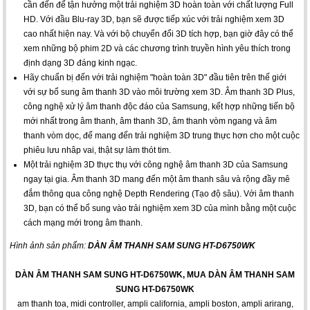
cần đến để tận hưởng một trải nghiệm 3D hoàn toàn với chất lượng Full
HD. Với đầu Blu-ray 3D, bạn sẽ được tiếp xúc với trải nghiệm xem 3D
cao nhất hiện nay. Và với bộ chuyển đổi 3D tích hợp, bạn giờ đây có thể
xem những bộ phim 2D và các chương trình truyền hình yêu thích trong
định dạng 3D đáng kinh ngạc.
Hãy chuẩn bị đến với trải nghiệm "hoàn toàn 3D" đầu tiên trên thế giới
với sự bổ sung âm thanh 3D vào môi trường xem 3D. Âm thanh 3D Plus,
công nghệ xử lý âm thanh độc đáo của Samsung, kết hợp những tiến bộ
mới nhất trong âm thanh, âm thanh 3D, âm thanh vòm ngang và âm
thanh vòm dọc, để mang đến trải nghiệm 3D trung thực hơn cho một cuộc
phiêu lưu nhâp vai, thật sự làm thót tim.
Một trải nghiệm 3D thực thụ với công nghệ âm thanh 3D của Samsung
ngay tại gia. Âm thanh 3D mang đến một âm thanh sâu và rộng đầy mê
đắm thông qua công nghệ Depth Rendering (Tạo độ sâu). Với âm thanh
3D, bạn có thể bổ sung vào trải nghiệm xem 3D của mình bằng một cuộc
cách mạng mới trong âm thanh.
Hình ảnh sản phẩm:
DÀN ÂM THANH SAM SUNG HT-D6750WK
DÀN ÂM THANH SAM SUNG HT-D6750WK, MUA DÀN ÂM THANH SAM
SUNG HT-D6750WK
am thanh toa
,
midi controller
,
ampli california
,
ampli boston
,
ampli arirang
,