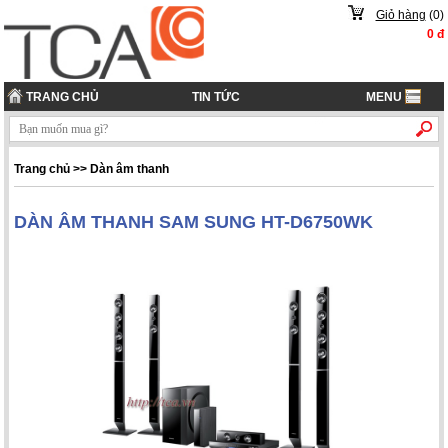
Giỏ hàng
(
0
)
0
đ
TRANG CHỦ
TIN TỨC
MENU
Trang chủ
>> Dàn âm thanh
DÀN ÂM THANH SAM SUNG HT-D6750WK