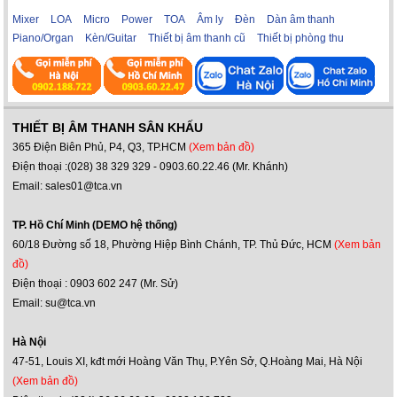
Mixer
LOA
Micro
Power
TOA
Âm ly
Đèn
Dàn âm thanh
Piano/Organ
Kèn/Guitar
Thiết bị âm thanh cũ
Thiết bị phòng thu
THIẾT BỊ ÂM THANH SÂN KHẤU
365 Điện Biên Phủ, P4, Q3, TP.HCM
(Xem bản đồ)
Điện thoại :(028) 38 329 329 - 0903.60.22.46 (Mr. Khánh)
Email: sales01@tca.vn
TP. Hồ Chí Minh (DEMO hệ thống)
60/18 Đường số 18, Phường Hiệp Bình Chánh, TP. Thủ Đức, HCM
(Xem bản
đồ)
Điện thoại : 0903 602 247 (Mr. Sử)
Email: su@tca.vn
Hà Nội
47-51, Louis XI, kđt mới Hoàng Văn Thụ, P.Yên Sở, Q.Hoàng Mai, Hà Nội
(Xem bản đồ)