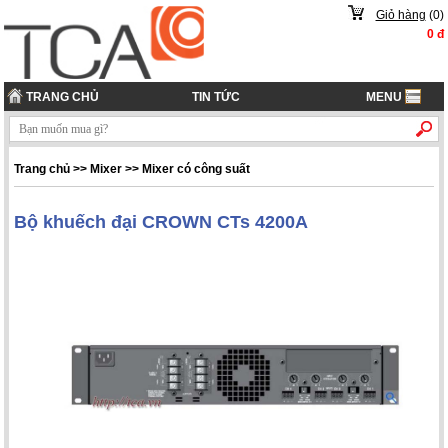
Giỏ hàng
(
0
)
0
đ
TRANG CHỦ
TIN TỨC
MENU
Trang chủ
>> Mixer >> Mixer có công suất
Bộ khuếch đại CROWN CTs 4200A