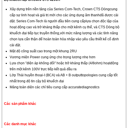
Xây dựng trên nền tảng của Series Com-Tech, Crown CTS Dòngcung
cấp sự linh hoạt và giá trị mới cho các ứng dụng âm thanhđã được cài
đặt. Series Com-Tech là người đầu tiên cung cấplựa chọn độc lập của
hoạt động cao và trở kháng thấp cho một kênh cụ thể, và CTS Dòng bộ
khuếch đại tiếp tục truyền thống,với mức năng lượng và các tính năng
chọn lựa cẩn thận để hoàn toàn hòa nhập vào yêu cầu thiết kế cố định
cài đặt.
Mật độ công suất cao trong một khung 2RU
Vương miện Power cung ứng cho trọng lượng nhẹ hơn
Lựa chọn "điện áp không đổi" hoặc trở kháng thấp (4/8ohm) hoạtđộng
trên một kênh 100V trực tiếp kết quả đầu ra
Lớp Thái huyền thoại-I (BCA) và AB + B outputtopologies cung cấp tốt
nhất trong độ tin cậy bộ khuếch đại
Mảng toàn diện các chỉ tiêu cung cấp accuratediagnostics
Các sản phẩm khác
Các danh mục khác