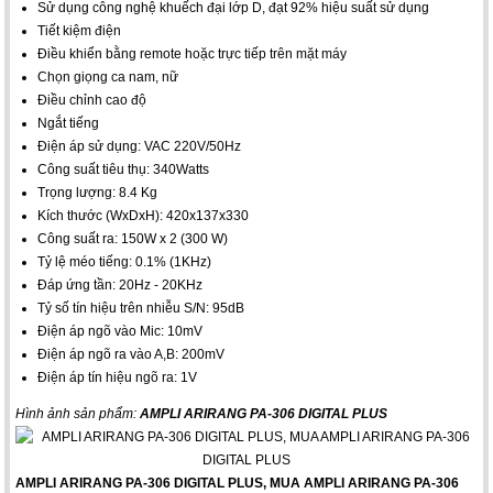
Sử dụng công nghệ khuếch đại lớp D, đạt 92% hiệu suất sử dụng
Tiết kiệm điện
Điều khiển bằng remote hoặc trực tiếp trên mặt máy
Chọn giọng ca nam, nữ
Điều chỉnh cao độ
Ngắt tiếng
Điện áp sử dụng: VAC 220V/50Hz
Công suất tiêu thụ: 340Watts
Trọng lượng: 8.4 Kg
Kích thước (WxDxH): 420x137x330
Công suất ra: 150W x 2 (300 W)
Tỷ lệ méo tiếng: 0.1% (1KHz)
Đáp ứng tần: 20Hz - 20KHz
Tỷ số tín hiệu trên nhiễu S/N: 95dB
Điện áp ngõ vào Mic: 10mV
Điện áp ngõ ra vào A,B: 200mV
Điện áp tín hiệu ngõ ra: 1V
Hình ảnh sản phẩm:
AMPLI ARIRANG PA-306 DIGITAL PLUS
AMPLI ARIRANG PA-306 DIGITAL PLUS, MUA AMPLI ARIRANG PA-306