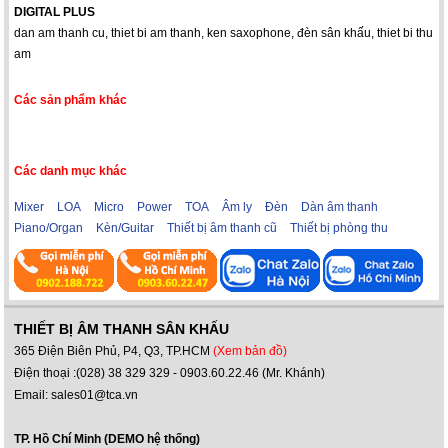
DIGITAL PLUS
dan am thanh cu
,
thiet bi am thanh
,
ken saxophone
,
đèn sân khấu
,
thiet bi thu
am
Các sản phẩm khác
Các danh mục khác
Mixer
LOA
Micro
Power
TOA
Âm ly
Đèn
Dàn âm thanh
Piano/Organ
Kèn/Guitar
Thiết bị âm thanh cũ
Thiết bị phòng thu
THIẾT BỊ ÂM THANH SÂN KHẤU
365 Điện Biên Phủ, P4, Q3, TP.HCM
(Xem bản đồ)
Điện thoại :(028) 38 329 329 - 0903.60.22.46 (Mr. Khánh)
Email: sales01@tca.vn
TP. Hồ Chí Minh (DEMO hệ thống)