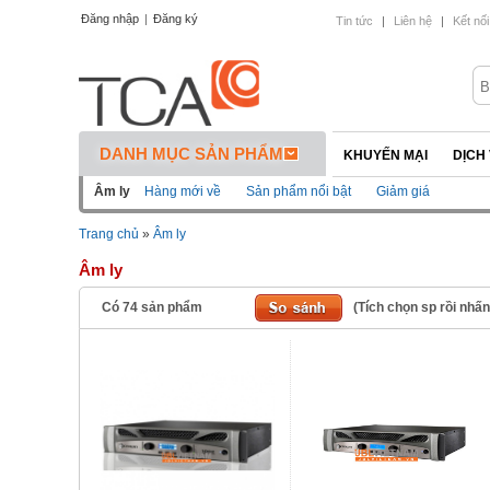
Đăng nhập
|
Đăng ký
Tin tức
|
Liên hệ
|
Kết nối
DANH MỤC SẢN PHẨM
KHUYẾN MẠI
DỊCH
Âm ly
Hàng mới về
Sản phẩm nổi bật
Giảm giá
Trang chủ
»
Âm ly
Âm ly
Có
74
sản phẩm
(Tích chọn sp rồi nhấ