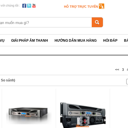
 với chúng tôi :
HỖ TRỢ TRỰC TUYẾN
 VỤ
GIẢI PHÁP ÂM THANH
HƯỚNG DẪN MUA HÀNG
HỎI ĐÁP
B
<<
3
n So sánh)