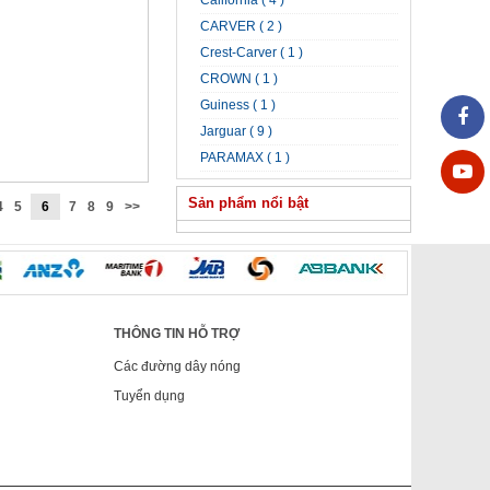
California ( 4 )
CARVER ( 2 )
Crest-Carver ( 1 )
CROWN ( 1 )
Guiness ( 1 )
Jarguar ( 9 )
PARAMAX ( 1 )
Sản phẩm nổi bật
4
5
6
7
8
9
>>
THÔNG TIN HỖ TRỢ
Các đường dây nóng
Tuyển dụng