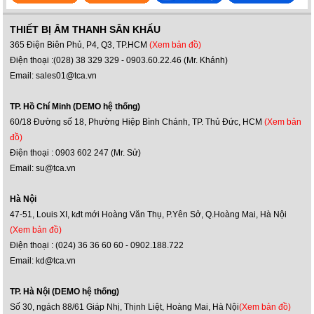
THIẾT BỊ ÂM THANH SÂN KHẤU
365 Điện Biên Phủ, P4, Q3, TP.HCM
(Xem bản đồ)
Điện thoại :(028) 38 329 329 - 0903.60.22.46 (Mr. Khánh)
Email: sales01@tca.vn
TP. Hồ Chí Minh (DEMO hệ thống)
60/18 Đường số 18, Phường Hiệp Bình Chánh, TP. Thủ Đức, HCM
(Xem bản
đồ)
Điện thoại : 0903 602 247 (Mr. Sử)
Email: su@tca.vn
Hà Nội
47-51, Louis XI, kđt mới Hoàng Văn Thụ, P.Yên Sở, Q.Hoàng Mai, Hà Nội
(Xem bản đồ)
Điện thoại : (024) 36 36 60 60 - 0902.188.722
Email: kd@tca.vn
TP. Hà Nội (DEMO hệ thống)
Số 30, ngách 88/61 Giáp Nhị, Thịnh Liệt, Hoàng Mai, Hà Nội
(Xem bản đồ)