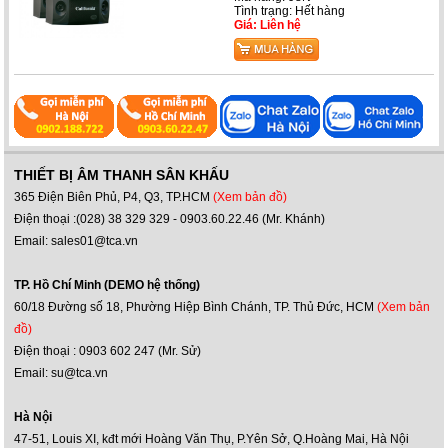
Tình trạng: Hết hàng
Giá: Liên hệ
THIẾT BỊ ÂM THANH SÂN KHẤU
365 Điện Biên Phủ, P4, Q3, TP.HCM
(Xem bản đồ)
Điện thoại :(028) 38 329 329 - 0903.60.22.46 (Mr. Khánh)
Email: sales01@tca.vn
TP. Hồ Chí Minh (DEMO hệ thống)
60/18 Đường số 18, Phường Hiệp Bình Chánh, TP. Thủ Đức, HCM
(Xem bản
đồ)
Điện thoại : 0903 602 247 (Mr. Sử)
Email: su@tca.vn
Hà Nội
47-51, Louis XI, kđt mới Hoàng Văn Thụ, P.Yên Sở, Q.Hoàng Mai, Hà Nội