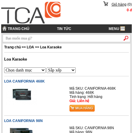
Giỏ hàng
(
0
)
0
đ
TRANG CHỦ
TIN TỨC
MENU
Trang chủ
>>
LOA
>>
Loa Karaoke
Loa Karaoke
LOA CANIFORNIA 468K
Mã SKU: CANIFORNIA 468K
Mã hàng: 468K
Tình trạng: Hết hàng
Giá: Liên hệ
LOA CANIFORNIA 98N
Mã SKU: CANIFORNIA 98N
Mã hàng: 98N